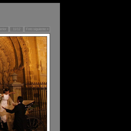
erior
11/12
Foto siguiente »